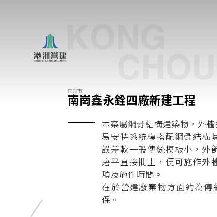
南投市
南崗鑫永銓四廠新建工程
本案屬鋼骨結構建築物，外牆
易安特系統模搭配鋼骨結構
誤差較一般傳統模板小，外
磨平直接批土，便可施作外
項及施作時間。
在於營建廢棄物方面約為傳統
保。