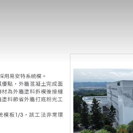
採用易安特系統模。
其優點，外牆混凝土完成面
飾材為外牆塗料拆模後接縫
牆塗料節省外牆打底粉光工
模板1/3，該工法非常環